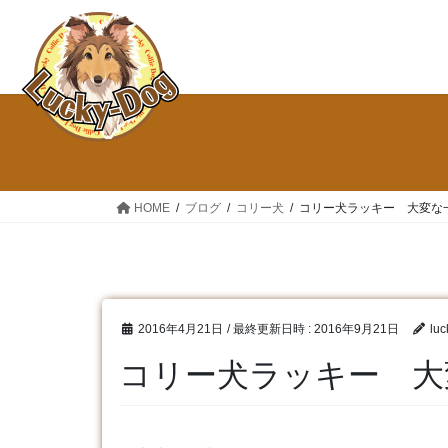
コ
ナ
ン
ビ
テ
ゲ
ン
ー
ツ
シ
へ
ョ
ス
ン
キ
に
ッ
移
HOME
ブログ
コリー犬
コリー犬ラッキー 大変な
プ
動
2016年4月21日
/ 最終更新日時 :
2016年9月21日
luc
コリー犬ラッキー 大